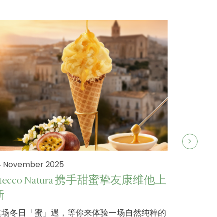
4 November 2025
Stecco Natura 携手甜蜜挚友康维他上
新
19 Septe
这场冬日「蜜」遇，等你来体验一场自然纯粹的