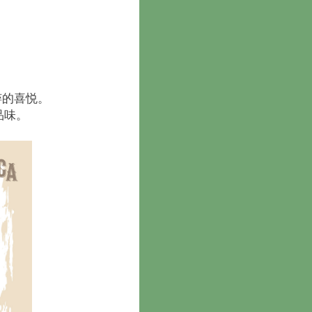
粹的喜悦。
品味。