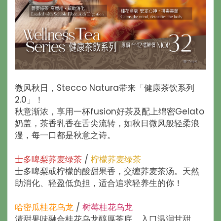
微风秋日，Stecco Natura带来「健康茶饮系列
2.0」！
秋意渐浓，享用一杯fusion好茶及配上绵密Gelato
奶盖，茶香乳香在舌尖流转，如秋日微风般轻柔浪
漫，每一口都是秋意之诗。
士多啤梨荞麦绿茶
/
柠檬荞麦绿茶
士多啤梨或柠檬的酸甜果香，交缠荞麦茶汤。天然
助消化、轻盈低负担，适合追求轻养生的你！
哈密瓜桂花乌龙
/
树莓桂花乌龙
清甜果味融合桂花乌龙醇厚茶底，入口温润甘甜，