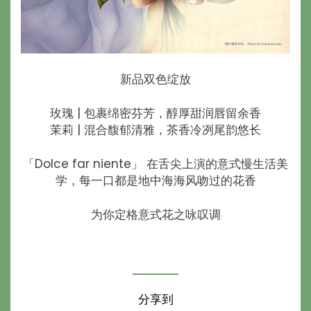
新品双色绽放
玫瑰 | 包裹绵密芬芳，醇厚甜润唇留余香
茉莉 | 混合馥郁清雅，茶香冷冽尾韵悠长
「Dolce far niente」 在舌尖上演的意式慢生活美
学，每一口都是地中海海风吻过的花香
为你定格意式花之咏叹调
分享到