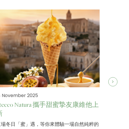
4 November 2025
Stecco Natura 攜手甜蜜摯友康維他上
新
19 Septe
這場冬日「蜜」遇，等你來體驗一場自然純粹的