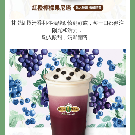
甘澀紅橙清香和檸檬酸勁恰到好處，每一口都傾注
陽光和活力，
融入酸甜，清新開胃。