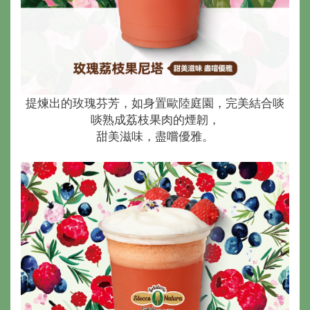
提煉出的玫瑰芬芳，如身置歐陸庭園，完美結合啖
啖熟成荔枝果肉的煙韌，
甜美滋味，盡嚐優雅。