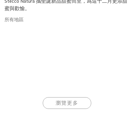
Stecco Natura 攜聖誕新品甜蜜而至，爲這十二月更添甜
蜜與歡愉。
所有地區
瀏覽更多