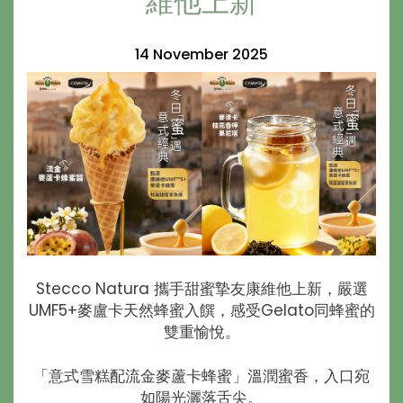
維他上新
14 November 2025
Stecco Natura 攜手甜蜜摯友康維他上新，嚴選
UMF5+麥盧卡天然蜂蜜入饌，感受Gelato同蜂蜜的
雙重愉悅。
「意式雪糕配流金麥蘆卡蜂蜜」溫潤蜜香，入口宛
如陽光灑落舌尖。