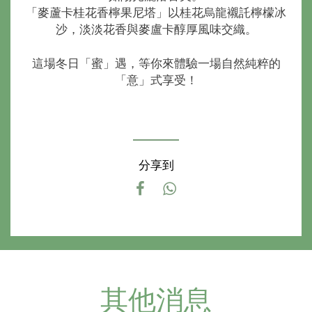
「麥蘆卡桂花香檸果尼塔」以桂花烏龍襯託檸檬冰
沙，淡淡花香與麥盧卡醇厚風味交織。
這場冬日「蜜」遇，等你來體驗一場自然純粹的
「意」式享受！
分享到
其他消息