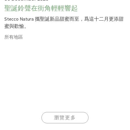
聖誕鈴聲在街角輕輕響起
Stecco Natura 攜聖誕新品甜蜜而至，爲這十二月更添甜
蜜與歡愉。
所有地區
瀏覽更多