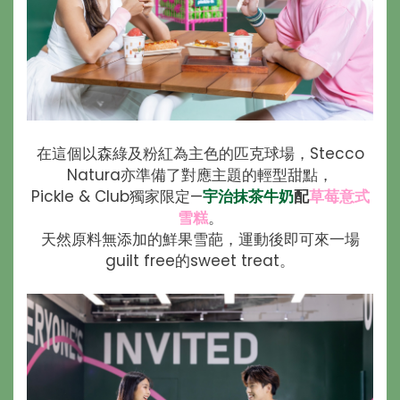
在這個以森綠及粉紅為主色的匹克球場，Stecco
Natura亦準備了對應主題的輕型甜點，
Pickle & Club獨家限定—
宇治抹茶牛奶
配
草莓意式
雪糕
。
天然原料無添加的鮮果雪葩，運動後即可來一場
guilt free的sweet treat。