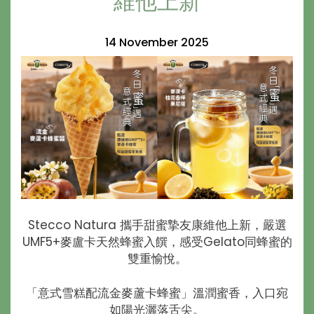
維他上新
14 November 2025
Stecco Natura 攜手甜蜜摯友康維他上新，嚴選
UMF5+麥盧卡天然蜂蜜入饌，感受Gelato同蜂蜜的
雙重愉悅。
「意式雪糕配流金麥蘆卡蜂蜜」溫潤蜜香，入口宛
如陽光灑落舌尖。