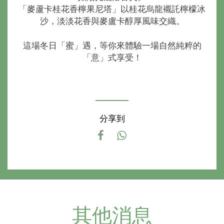
「麥蘆卡桂花香檸果尼塔」以桂花烏龍襯託檸檬冰
沙，淡淡花香與麥盧卡醇厚風味交織。
這場冬日「蜜」遇，等你來體驗一場自然純粹的
「意」式享受！
分享到
其他消息