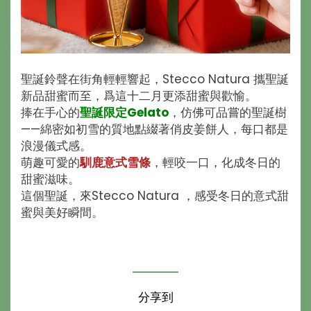
聖誕鈴聲在街角輕輕響起，Stecco Natura 攜聖誕
新品甜蜜而至，爲這十二月更添甜蜜與歡愉。
捧在手心的
聖誕限定Gelato
，仿佛可品嘗的聖誕樹
——綿密如初雪的質地點綴著俏皮姜餅人，每口都是
浪漫儀式感。
萌趣可愛的
馴鹿意式雪條
，輕咬一口，化成冬日的
甜蜜滋味。
這個聖誕，來Stecco Natura ，感受冬日的意式甜
蜜與美好瞬間。
分享到