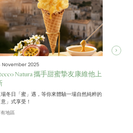
4 November 2025
Stecco Natura 攜手甜蜜摯友康維他上
新
19 Septe
這場冬日「蜜」遇，等你來體驗一場自然純粹的
Stecco
「意」式享受！
健康中
所有地區
Stecc
客歡迎，