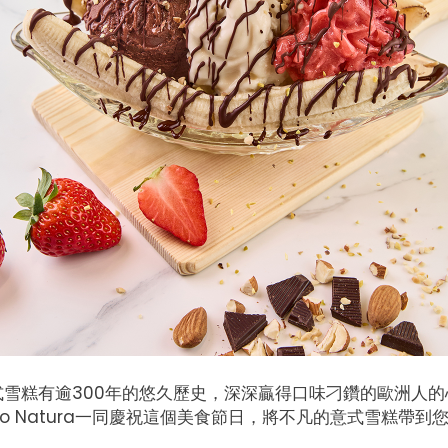
式雪糕有逾300年的悠久歷史，深深贏得口味刁鑽的歐洲人的
cco Natura一同慶祝這個美食節日，將不凡的意式雪糕帶到