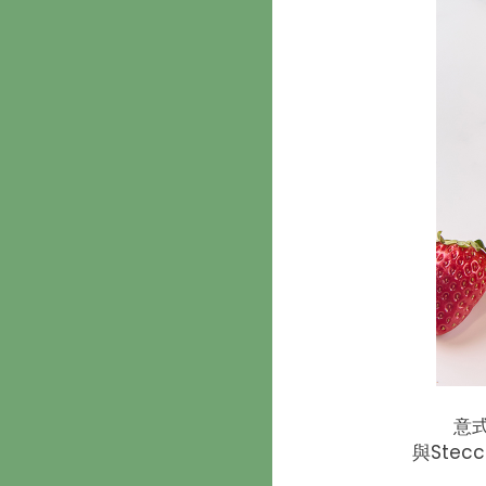
意
與Ste