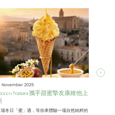
4 November 2025
Stecco Natura 攜手甜蜜摯友康維他上
新
19 Septe
這場冬日「蜜」遇，等你來體驗一場自然純粹的