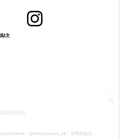
這則貼文
tura Gelaterie（@stecconatura_hk）分享的貼文