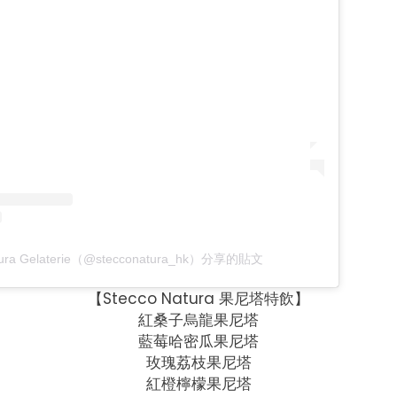
tura Gelaterie（@stecconatura_hk）分享的貼文
【Stecco Natura 果尼塔特飲】
紅桑子烏龍果尼塔
藍莓哈密瓜果尼塔
玫瑰荔枝果尼塔
紅橙檸檬果尼塔