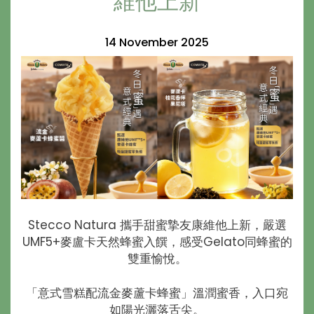
維他上新
14 November 2025
Stecco Natura 攜手甜蜜摯友康維他上新，嚴選
UMF5+麥盧卡天然蜂蜜入饌，感受Gelato同蜂蜜的
雙重愉悅。
「意式雪糕配流金麥蘆卡蜂蜜」溫潤蜜香，入口宛
如陽光灑落舌尖。