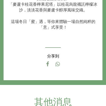
「麥蘆卡桂花香檸果尼塔」以桂花烏龍襯託檸檬冰
沙，淡淡花香與麥盧卡醇厚風味交織。
這場冬日「蜜」遇，等你來體驗一場自然純粹的
「意」式享受！
分享到
其他消息