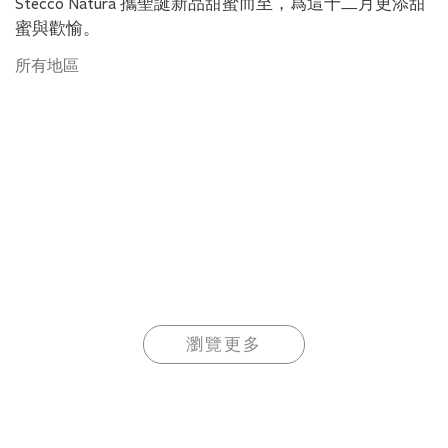
Stecco Natura 攜聖誕新品甜蜜而至，爲這十二月更添甜
蜜與歡愉。
所有地區
瀏覽更多