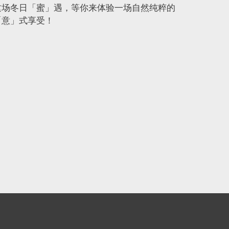
19 Septe
这场冬日「蜜」遇，等你来体验一场自然纯粹的
Stecco
「意」式享受！
健康中
Stecc
客欢迎，
家人好友