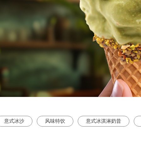
意式冰沙
风味特饮
意式冰淇淋奶昔