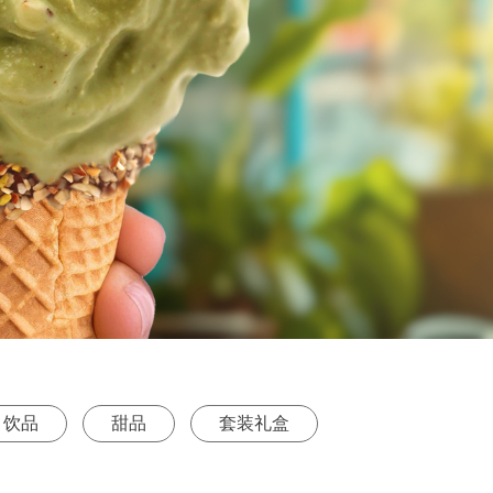
饮品
甜品
套装礼盒