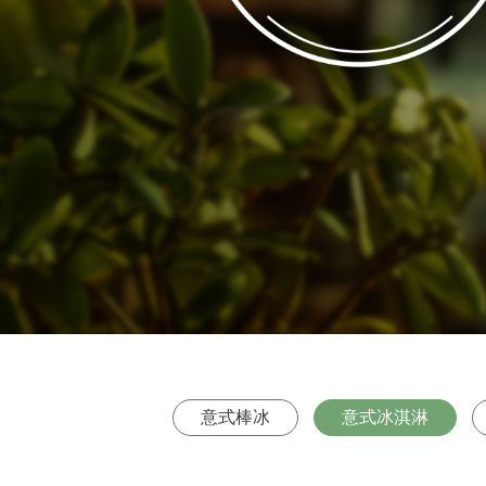
意式棒冰
意式冰淇淋