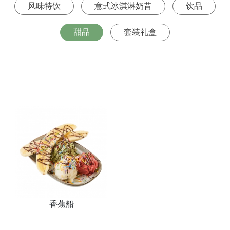
风味特饮
意式冰淇淋奶昔
饮品
甜品
套装礼盒
香蕉船