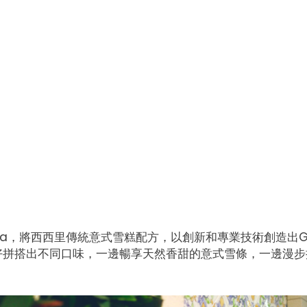
ura，將西西里傳統意式雪糕配方，以創新和專業技術創造出Gelat
好拼搭出不同口味，一邊暢享天然香甜的意式雪條，一邊漫步
。