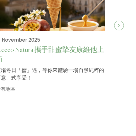
4 November 2025
Stecco Natura 攜手甜蜜摯友康維他上
新
19 Septe
這場冬日「蜜」遇，等你來體驗一場自然純粹的
Stecco
「意」式享受！
健康中
所有地區
Stecc
客歡迎，
家人好友
所有地區