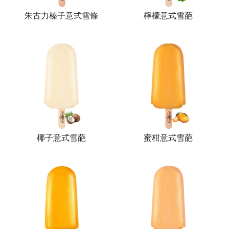
朱古力榛子意式雪條
檸檬意式雪葩
椰子意式雪葩
蜜柑意式雪葩