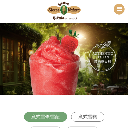
意式雪條/雪葩
意式雪糕