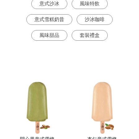
意式沙冰
風味特飲
意式雪糕奶昔
沙冰咖啡
風味甜品
套裝禮盒