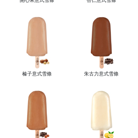
開心果意式雪條
杏仁意式雪條
榛子意式雪條
朱古力意式雪條