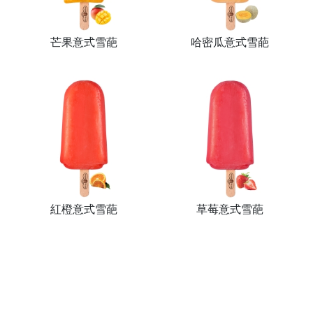
芒果意式雪葩
哈密瓜意式雪葩
紅橙意式雪葩
草莓意式雪葩