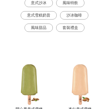
意式沙冰
風味特飲
意式雪糕奶昔
沙冰咖啡
風味甜品
套裝禮盒