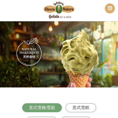
意式雪條/雪葩
意式雪糕