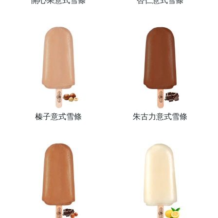
開心果意式雪條
杏仁意式雪條
榛子意式雪條
朱古力意式雪條