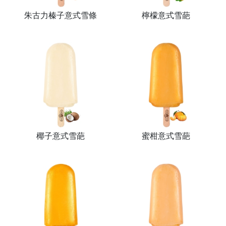
朱古力榛子意式雪條
檸檬意式雪葩
椰子意式雪葩
蜜柑意式雪葩