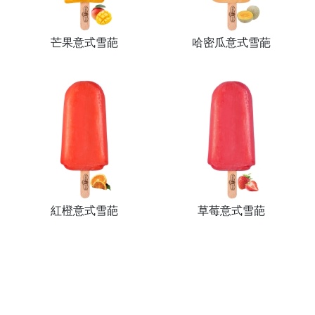
芒果意式雪葩
哈密瓜意式雪葩
紅橙意式雪葩
草莓意式雪葩