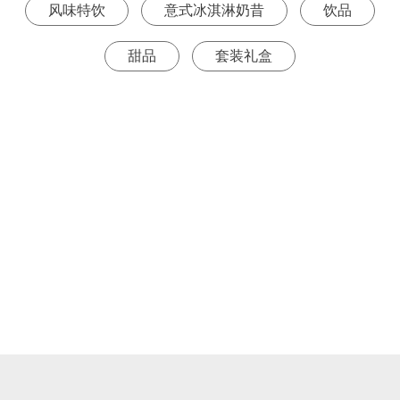
风味特饮
意式冰淇淋奶昔
饮品
甜品
套装礼盒