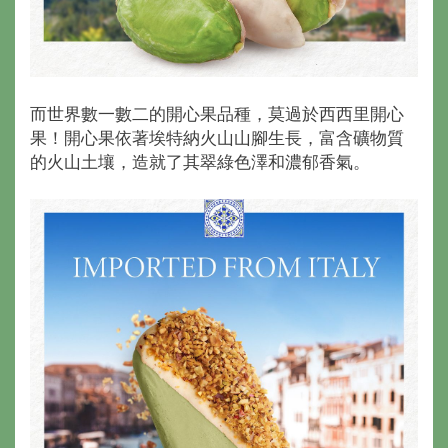
而世界數一數二的開心果品種，莫過於西西里開心
果！開心果依著埃特納火山山腳生長，富含礦物質
的火山土壤，造就了其翠綠色澤和濃郁香氣。