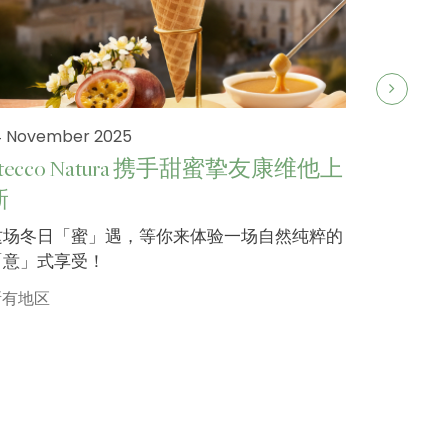
4 November 2025
Stecco Natura 携手甜蜜挚友康维他上
新
19 Septe
这场冬日「蜜」遇，等你来体验一场自然纯粹的
Stecco
「意」式享受！
健康中
所有地区
Stecc
客欢迎，
家人好友
所有地区